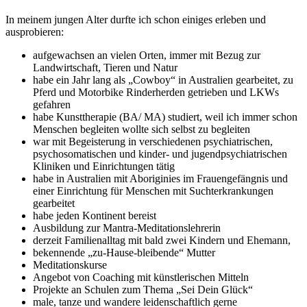
In meinem jungen Alter durfte ich schon einiges erleben und
ausprobieren:
aufgewachsen an vielen Orten, immer mit Bezug zur
Landwirtschaft, Tieren und Natur
habe ein Jahr lang als „Cowboy“ in Australien gearbeitet, zu
Pferd und Motorbike Rinderherden getrieben und LKWs
gefahren
habe Kunsttherapie (BA/ MA) studiert, weil ich immer schon
Menschen begleiten wollte sich selbst zu begleiten
war mit Begeisterung in verschiedenen psychiatrischen,
psychosomatischen und kinder- und jugendpsychiatrischen
Kliniken und Einrichtungen tätig
habe in Australien mit Aboriginies im Frauengefängnis und
einer Einrichtung für Menschen mit Suchterkrankungen
gearbeitet
habe jeden Kontinent bereist
Ausbildung zur Mantra-Meditationslehrerin
derzeit Familienalltag mit bald zwei Kindern und Ehemann,
bekennende „zu-Hause-bleibende“ Mutter
Meditationskurse
Angebot von Coaching mit künstlerischen Mitteln
Projekte an Schulen zum Thema „Sei Dein Glück“
male, tanze und wandere leidenschaftlich gerne