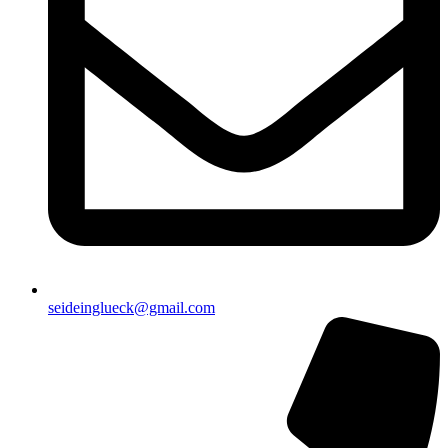
seideinglueck@gmail.com