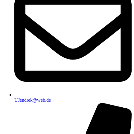
UJendrek@web.de