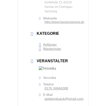
Dorfstraße 23, 83229
Aschau im Chiemgau-
Sachrang
Webseite
https://www.hausannapurna.de
KATEGORIE
Anfänger
Wiederholer
VERANSTALTER
Veronika
Telefon
0176 34646388
E-Mail
seideinglueck@gmail.com