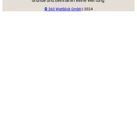
Gründe und beinhaltet keine Wertung.
©
360 Weitblick GmbH
| 2024