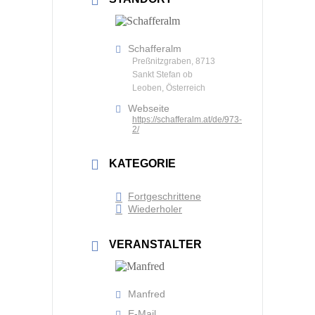
Schafferalm
Preßnitzgraben, 8713
Sankt Stefan ob
Leoben, Österreich
Webseite
https://schafferalm.at/de/973-
2/
KATEGORIE
Fortgeschrittene
Wiederholer
VERANSTALTER
Manfred
E-Mail